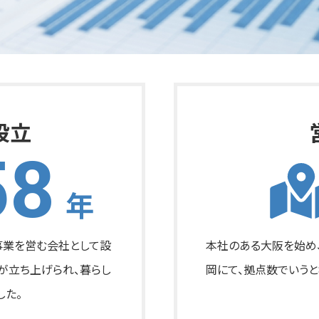
設立
58
年
工事業を営む会社として設
本社のある大阪を始め、
が立ち上げられ、暮らし
岡にて、拠点数でいうと
した。