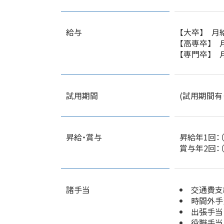
給与
【大卒】 月給
【高専卒】 月
【専門卒】 月
試用期間
(試用期間有
昇給・賞与
昇給年1回：（
賞与年2回：（
諸手当
交通費支給
時間外手
出張手当
役職手当